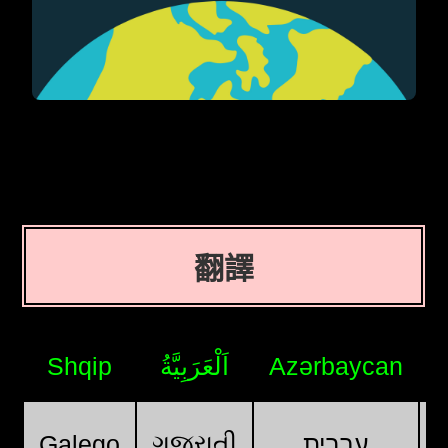
翻譯
Shqip
اَلْعَرَبِيَّةُ
Azərbaycan
ગુજરાતી
Galego
עִבְרִית