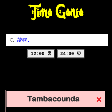
Time Genie
12:00 ⏰
24:00 ⏰
Tambacounda