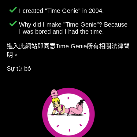
I created
Time Genie
in 2004.
Why did I make
Time Genie
? Because
I was bored and I had the time.
進入此網站即同意Time Genie所有相關法律聲
明。
Sự từ bỏ