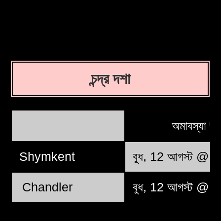
চন্দ্র দশা
অমাবস্যা
Shymkent
বুধ, 12 আগস্ট @ 
Chandler
বুধ, 12 আগস্ট @ 